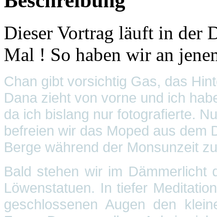
Beschreibung
Dieser Vortrag läuft in der
Mal ! So haben wir an jen
Chan gibt vorsichtig Gas, das Hin
Dana zieht von vorne und ich hab
da ich bislang nur fotografierte. 
befreien wir das Moped aus dem Dr
Berge während der Monsunzeit zu
Bald stehen wir im Dämmerlicht 
Löwenstatuen. In tiefer Meditati
geschlossenen Augen den kleine