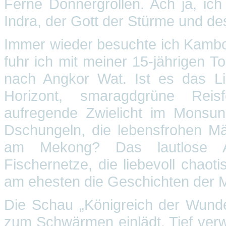
Ferne Donnergrollen. Ach ja, i
Indra, der Gott der Stürme und d
Immer wieder besuchte ich Kambod
fuhr ich mit meiner 15-jährigen 
nach Angkor Wat. Ist es das L
Horizont, smaragdgrüne Reisf
aufregende Zwielicht im Monsu
Dschungeln, die lebensfrohen M
am Mekong? Das lautlose Au
Fischernetze, die liebevoll chao
am ehesten die Geschichten der Me
Die Schau „Königreich der Wunde
zum Schwärmen einlädt. Tief verwu