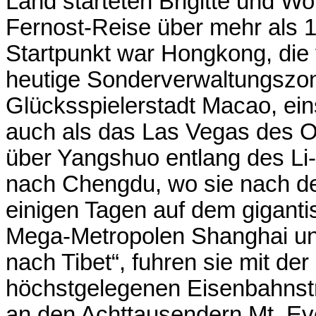
Land starteten Brigitte und W
Fernost-Reise über mehr als 
Startpunkt war Hongkong, die 
heutige Sonderverwaltungszon
Glücksspielerstadt Macao, ein
auch als das Las Vegas des Os
über Yangshuo entlang des Li-
nach Chengdu, wo sie nach d
einigen Tagen auf dem giganti
Mega-Metropolen Shanghai und
nach Tibet“, fuhren sie mit de
höchstgelegenen Eisenbahnstr
an den Achttausendern Mt. E