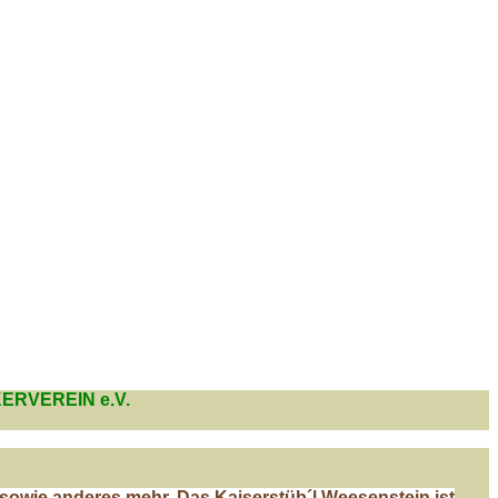
ERVEREIN e.V.
sowie anderes mehr. Das
Kaiserstüb´l Weesenstein
ist