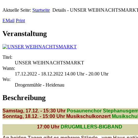
Aktuelle Seite:
Startseite
Details - UNSER WEIHNACHTSMARK
EMail
Print
Veranstaltung
Titel:
UNSER WEIHNACHTSMARKT
Wann:
17.12.2022 - 18.12.2022 14.00 Uhr - 20.00 Uhr
Wo:
Drogenmühle - Heidenau
Beschreibung
Samstag, 17.12. - 15:30 Uhr
Posaunenchor Stephanusgem
Sonntag, 18.12. - 15:00 Uhr Musikschulkonzert
Musikschul
17:00 Uhr
DRUGMILLERS-BIGBAND
An beiden Tagen gibt es mehrere Stände
- vom Haus natü