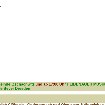
T
einde Zschachwitz
und ab 17:00 Uhr
HEIDENAUER MUSIK
e Beyer Dresden
rlich
Glühwein, Kinderpunsch und Ofenlamm, Kräppelchen